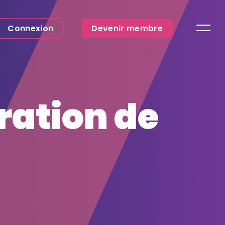
Connexion
Devenir membre
ration de