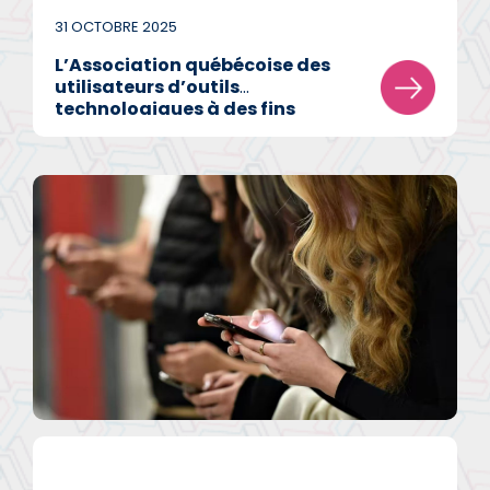
31 OCTOBRE 2025
L’Association québécoise des
utilisateurs d’outils
technologiques à des fins
pédagogiques et sociales
(AQUOPS) et l’Association des
entreprises pour le
développement des
technologies éducatives au
Québec (Edteq) annoncent leur
alliance.