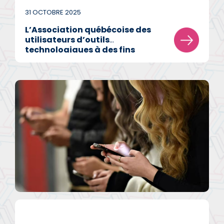
31 OCTOBRE 2025
L’Association québécoise des
utilisateurs d’outils
technologiques à des fins
pédagogiques et sociales
(AQUOPS) et l’Association des
entreprises pour le
développement des
technologies éducatives au
Québec (Edteq) annoncent leur
alliance.